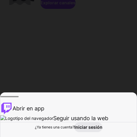
Explorar canales
Abrir en app
Seguir usando la web
Iniciar sesión
Página del
¿Ya tienes una cuenta?
Explorar
Actividad
Perfil
Creador