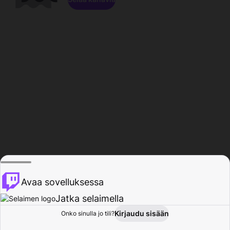
Avaa sovelluksessa
Jatka selaimella
Kirjaudu sisään
Onko sinulla jo tili?
Koti
Selaa
Toiminta
Profiili