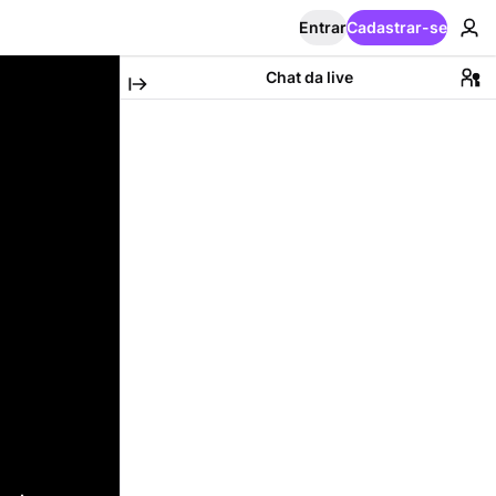
Entrar
Cadastrar-se
Chat da live