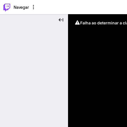
⌥
P
Navegar
Falha ao determinar a c