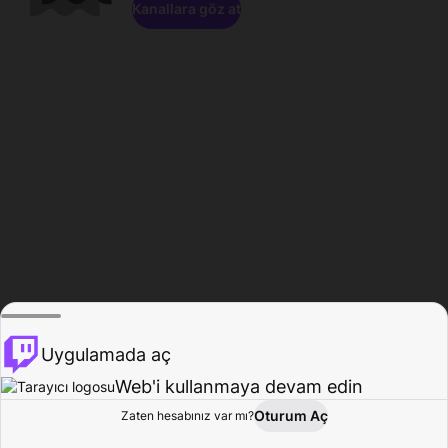
Kanallara göz at
Uygulamada aç
Web'i kullanmaya devam edin
Oturum Aç
Zaten hesabınız var mı?
Ana Sayfa
Gözat
Aktivite
Profil