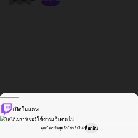
เปิดในแอพ
ใช้งานเว็บต่อไป
ล็อกอิน
คุณมีบัญชีอยู่แล้วใช่หรือไม่?
หน้าแรก
เรียกดู
กิจกรรม
โปรไฟล์