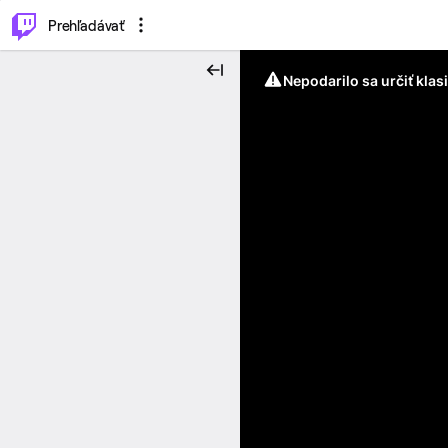
..
⌥
P
Prehľadávať
Nepodarilo sa určiť klas