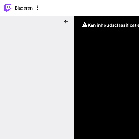
⌥
P
Bladeren
Kan inhoudsclassificati