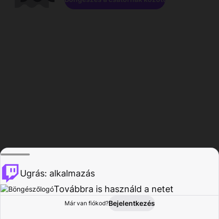
Ugrás: alkalmazás
Továbbra is használd a netet
Bejelentkezés
Már van fiókod?
Főoldal
Böngészés
Tevékenység
Profil