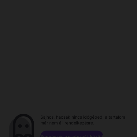
Sajnos, hacsak nincs időgéped, a tartalom
már nem áll rendelkezésre.
Böngészés a csatornák között