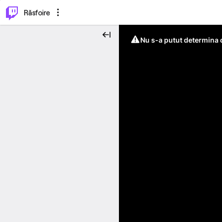
⌥
P
Răsfoire
Nu s-a putut determina c