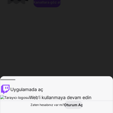
Kanallara göz at
Uygulamada aç
Web'i kullanmaya devam edin
Oturum Aç
Zaten hesabınız var mı?
Ana Sayfa
Gözat
Aktivite
Profil