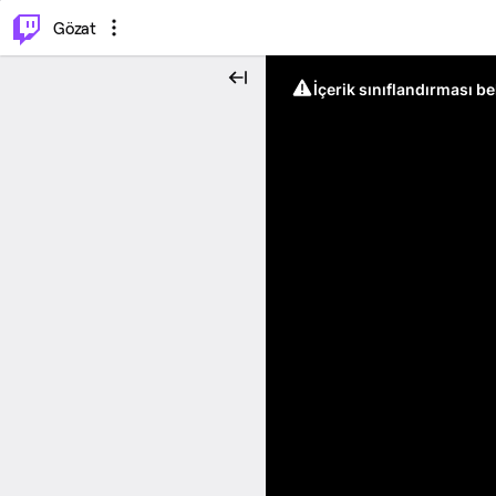
⌥
P
Gözat
İçerik sınıflandırması b