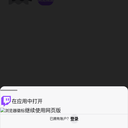
在应用中打开
继续使用网页版
登录
已拥有账户？
主页
浏览
活动纪录
个人资料