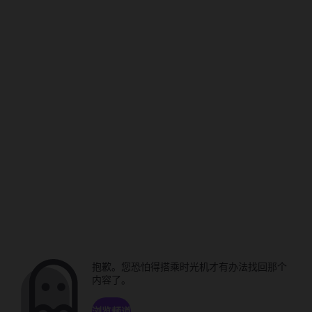
抱歉。您恐怕得搭乘时光机才有办法找回那个
内容了。
浏览频道