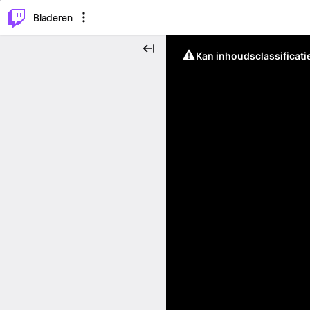
⌥
P
Bladeren
Kan inhoudsclassificati