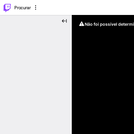
.
⌥
P
Procurar
Não foi possível determ