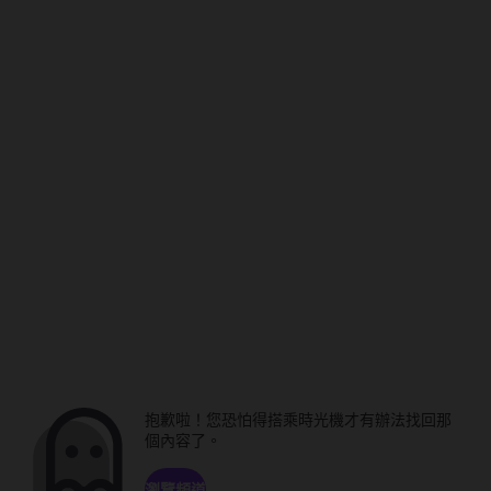
抱歉啦！您恐怕得搭乘時光機才有辦法找回那
個內容了。
瀏覽頻道