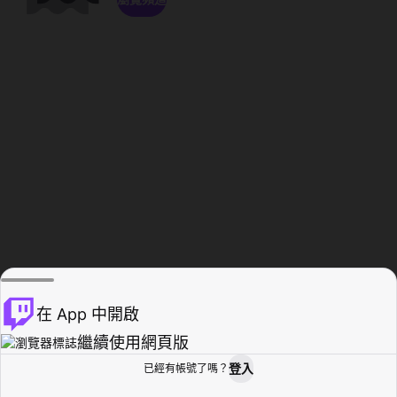
在 App 中開啟
繼續使用網頁版
登入
已經有帳號了嗎？
創作者基地
瀏覽
活動紀錄
個人檔案