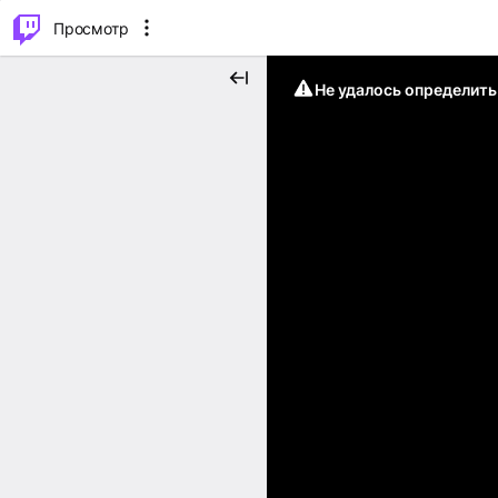
.
⌥
P
Просмотр
Не удалось определит