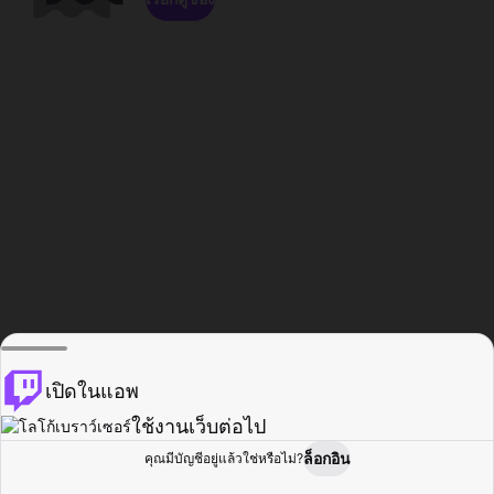
เปิดในแอพ
ใช้งานเว็บต่อไป
ล็อกอิน
คุณมีบัญชีอยู่แล้วใช่หรือไม่?
หน้าแรก
เรียกดู
กิจกรรม
โปรไฟล์