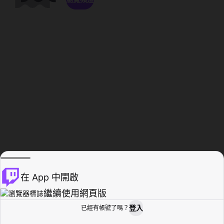
在 App 中開啟
繼續使用網頁版
登入
已經有帳號了嗎？
創作者基地
瀏覽
活動紀錄
個人檔案