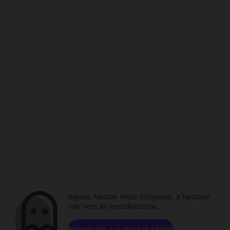
Sajnos, hacsak nincs időgéped, a tartalom
már nem áll rendelkezésre.
Böngészés a csatornák között