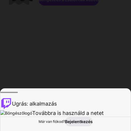
Ugrás: alkalmazás
Továbbra is használd a netet
Bejelentkezés
Már van fiókod?
Főoldal
Böngészés
Tevékenység
Profil