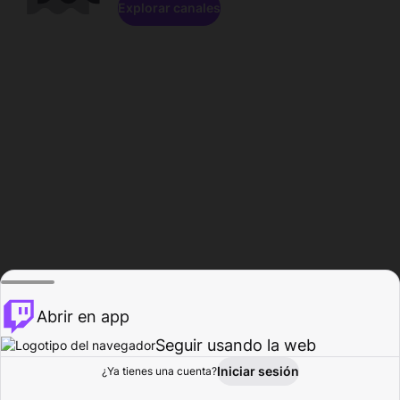
Explorar canales
Abrir en app
Seguir usando la web
Iniciar sesión
Página del
¿Ya tienes una cuenta?
Explorar
Actividad
Perfil
Creador