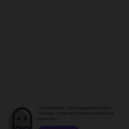
Съжаляваме. Това съдържание не е
налично, освен ако нямате машина на
времето.