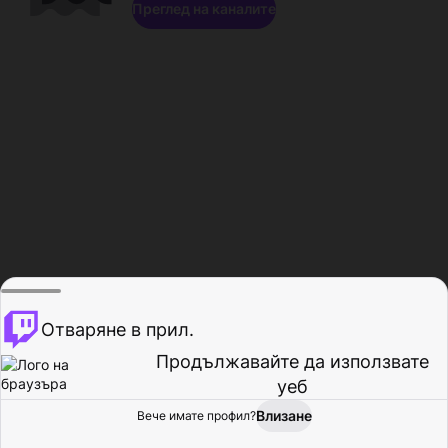
Преглед на каналите
Отваряне в прил.
Продължавайте да използвате
уеб
Влизане
Вече имате профил?
Начало
Преглед
Активност
Профил