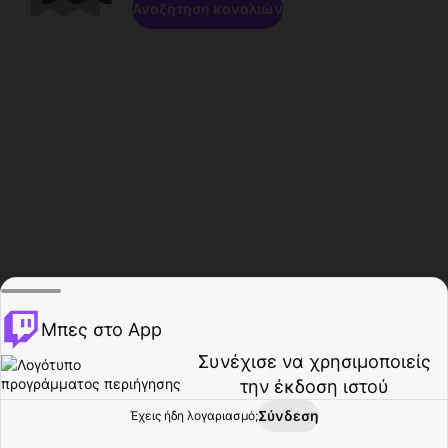
Αναζήτηση καναλιών
Μπες στο App
Συνέχισε να χρησιμοποιείς
την έκδοση ιστού
Σύνδεση
Έχεις ήδη λογαριασμό;
Αρχική σελίδα
Περιήγηση
Δραστηριότητα
Προφίλ