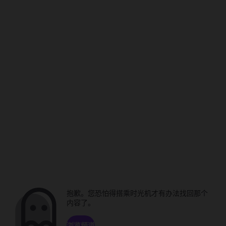
抱歉。您恐怕得搭乘时光机才有办法找回那个
内容了。
浏览频道