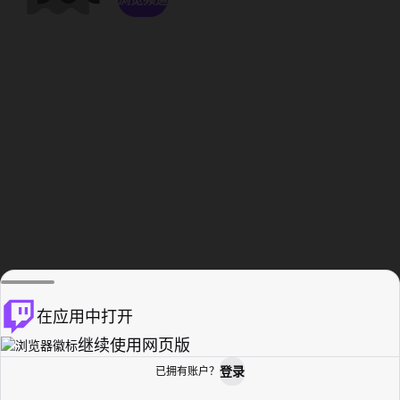
在应用中打开
继续使用网页版
登录
已拥有账户？
主页
浏览
活动纪录
个人资料