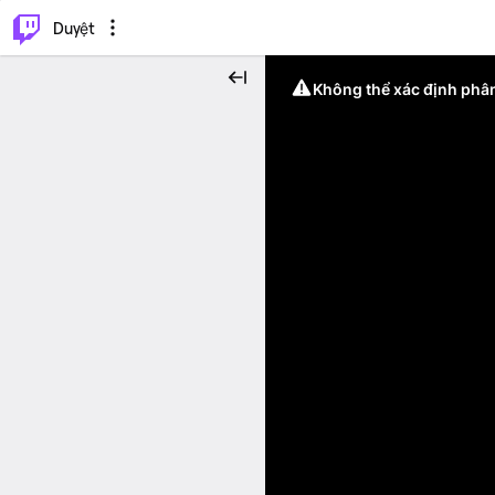
.
⌥
P
Duyệt
Không thể xác định phân