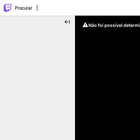
.
⌥
P
Procurar
Não foi possível determ