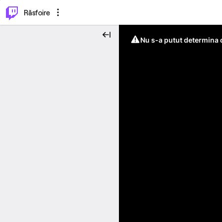
⌥
P
Răsfoire
Nu s-a putut determina c