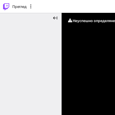
м...
⌥
P
Преглед
Неуспешно определяне