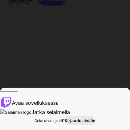
Avaa sovelluksessa
Jatka selaimella
Kirjaudu sisään
Onko sinulla jo tili?
Koti
Selaa
Toiminta
Profiili