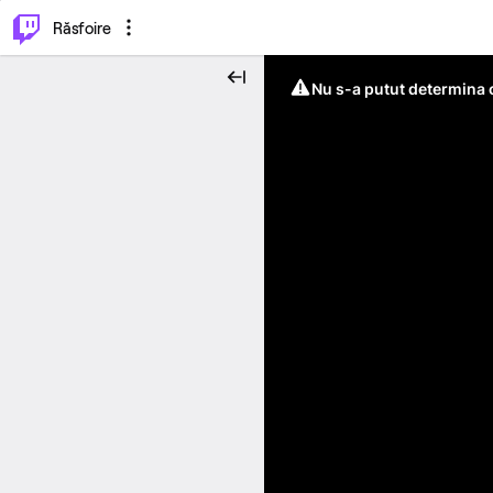
⌥
P
Răsfoire
Nu s-a putut determina c