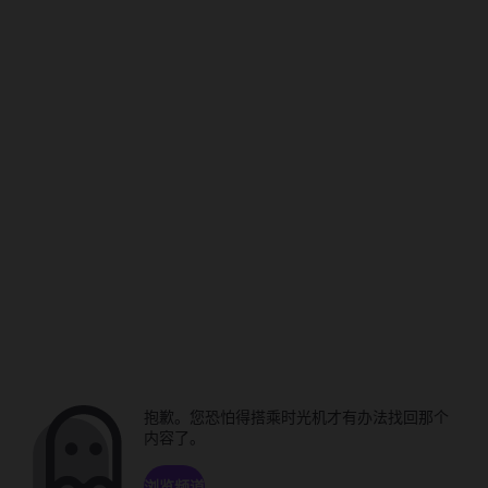
抱歉。您恐怕得搭乘时光机才有办法找回那个
内容了。
浏览频道