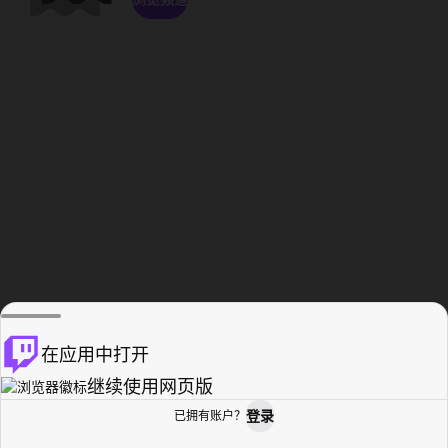
在应用中打开
继续使用网页版
登录
已拥有账户？
主页
浏览
活动纪录
个人资料