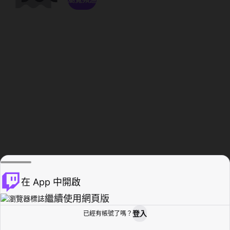
在 App 中開啟
繼續使用網頁版
登入
已經有帳號了嗎？
創作者基地
瀏覽
活動紀錄
個人檔案