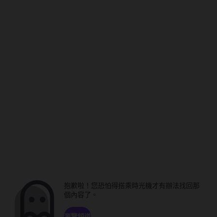
抱歉啦！您恐怕得搭乘時光機才有辦法找回那
個內容了。
瀏覽頻道