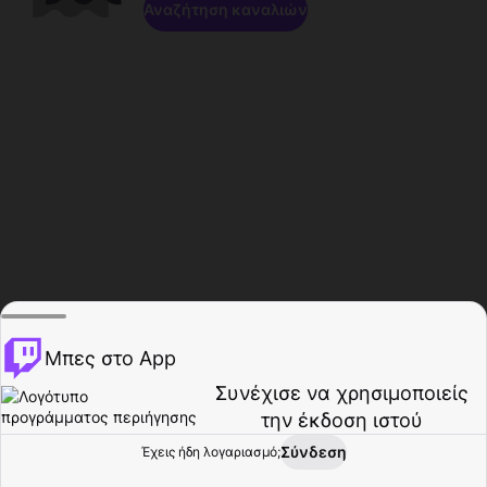
Αναζήτηση καναλιών
Μπες στο App
Συνέχισε να χρησιμοποιείς
την έκδοση ιστού
Σύνδεση
Έχεις ήδη λογαριασμό;
Αρχική σελίδα
Περιήγηση
Δραστηριότητα
Προφίλ