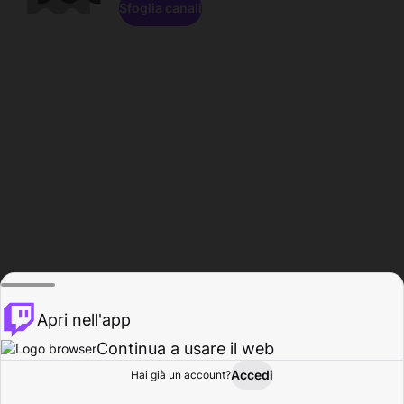
Sfoglia canali
Apri nell'app
Continua a usare il web
Accedi
Hai già un account?
Base
Sfoglia
Attività
Profilo