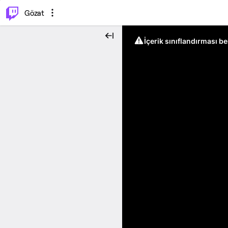
⌥
P
Gözat
İçerik sınıflandırması b