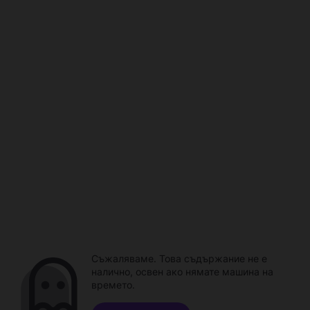
Съжаляваме. Това съдържание не е
налично, освен ако нямате машина на
времето.