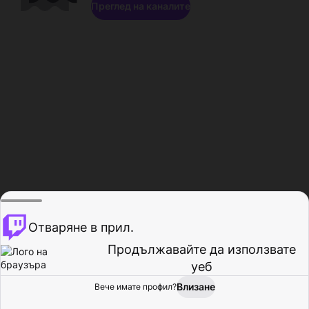
Преглед на каналите
Отваряне в прил.
Продължавайте да използвате
уеб
Влизане
Вече имате профил?
Начало
Преглед
Активност
Профил