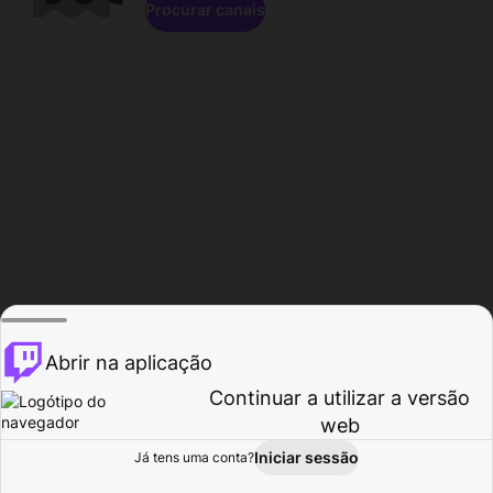
Procurar canais
Abrir na aplicação
Continuar a utilizar a versão
web
Iniciar sessão
Já tens uma conta?
Página inicial
Procurar
Atividade
Perfil