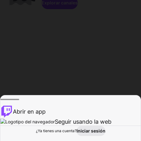
Explorar canales
Abrir en app
Seguir usando la web
Iniciar sesión
Página del
¿Ya tienes una cuenta?
Explorar
Actividad
Perfil
Creador