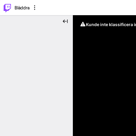
⌥
P
Bläddra
Kunde inte klassificera 