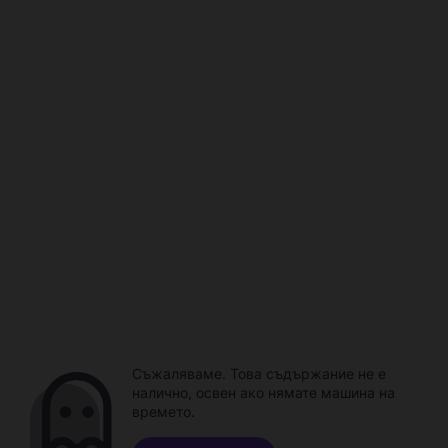
Съжаляваме. Това съдържание не е
налично, освен ако нямате машина на
времето.