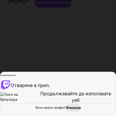
Преглед на каналите
Отваряне в прил.
Продължавайте да използвате
уеб
Влизане
Вече имате профил?
Начало
Преглед
Активност
Профил