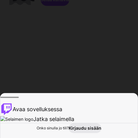
Avaa sovelluksessa
Jatka selaimella
Kirjaudu sisään
Onko sinulla jo tili?
Koti
Selaa
Toiminta
Profiili