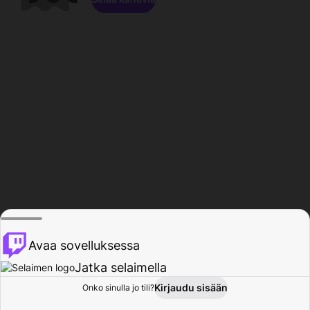
Avaa sovelluksessa
Jatka selaimella
Kirjaudu sisään
Onko sinulla jo tili?
Koti
Selaa
Toiminta
Profiili