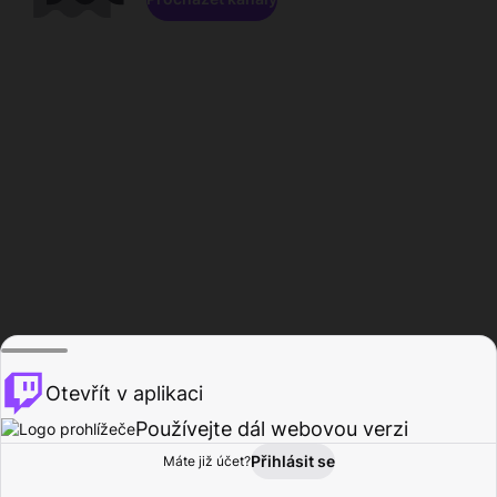
Otevřít v aplikaci
Používejte dál webovou verzi
Přihlásit se
Máte již účet?
Domů
Procházet
Aktivita
Profil