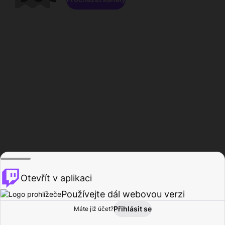
Otevřít v aplikaci
Používejte dál webovou verzi
Přihlásit se
Máte již účet?
Domů
Procházet
Aktivita
Profil