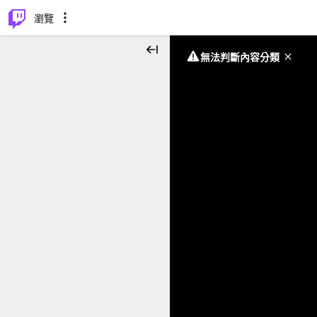
⌥
P
瀏覽
無法判斷內容分類