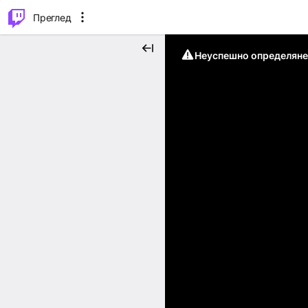
м...
⌥
P
Преглед
Неуспешно определяне