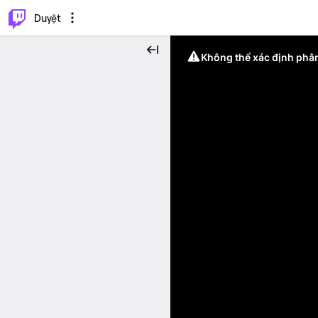
.
⌥
P
Duyệt
Không thể xác định phân