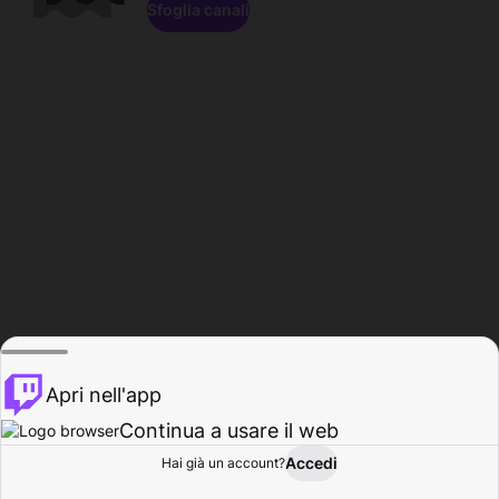
Sfoglia canali
Apri nell'app
Continua a usare il web
Accedi
Hai già un account?
Base
Sfoglia
Attività
Profilo