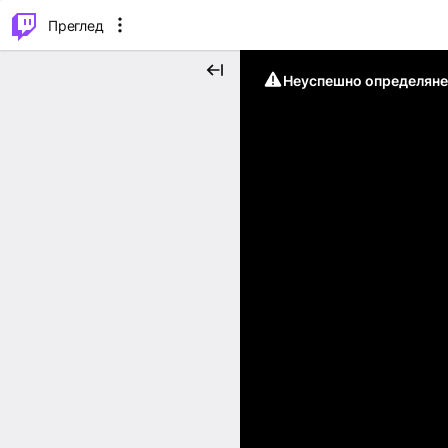
м...
⌥
P
Преглед
Неуспешно определяне