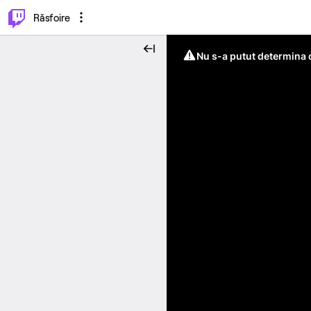
⌥
P
Răsfoire
Nu s-a putut determina c