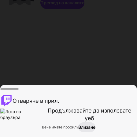
Преглед на каналите
Отваряне в прил.
Продължавайте да използвате
уеб
Влизане
Вече имате профил?
Начало
Преглед
Активност
Профил