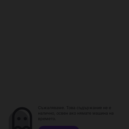
Съжаляваме. Това съдържание не е
налично, освен ако нямате машина на
времето.